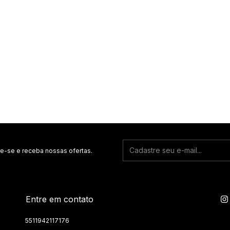
e-se e receba nossas ofertas.
Entre em contato
5511942117176