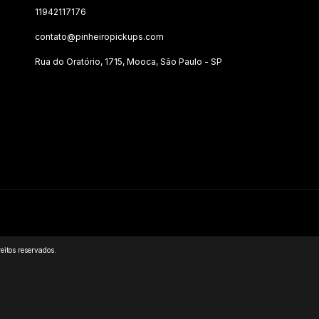
11942117176
contato@pinheiropickups.com
Rua do Oratório, 1715, Mooca, São Paulo - SP
itos reservados.