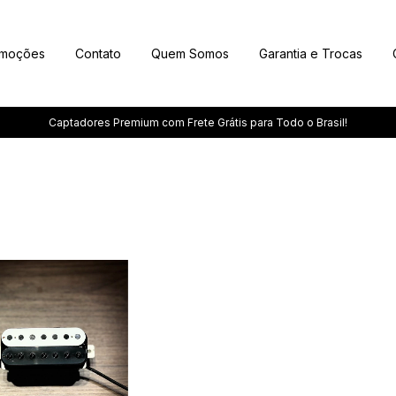
omoções
Contato
Quem Somos
Garantia e Trocas
Captadores Premium com Frete Grátis para Todo o Brasil!