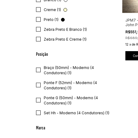
Creme (1)
Preto (1)
JPM7 
John P
Zebra Preto E Branco (1)
R$551
R$689
Zebra Preto E Creme (1)
12
x
de
Posição
Co
Braço (50mm) - Moderno (4
Condutores) (1)
Ponte F (52mm) - Moderno (4
Condutores) (1)
Ponte G (50mm) - Moderno (4
Condutores) (1)
Set Hh - Moderno (4 Condutores) (1)
Marca