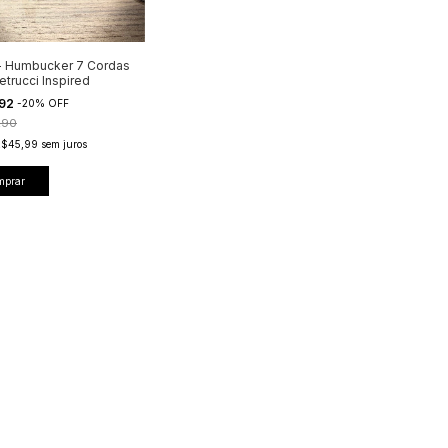
- Humbucker 7 Cordas
etrucci Inspired
,92
-
20
%
OFF
,90
R$45,99
sem juros
mprar