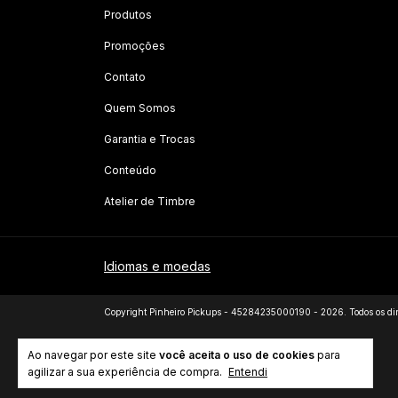
Produtos
Promoções
Contato
Quem Somos
Garantia e Trocas
Conteúdo
Atelier de Timbre
Idiomas e moedas
Copyright Pinheiro Pickups - 45284235000190 - 2026. Todos os dire
Ao navegar por este site
você aceita o uso de cookies
para
agilizar a sua experiência de compra.
Entendi