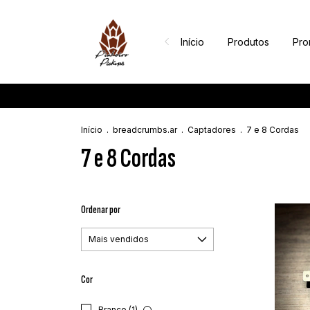
Início
Produtos
Pr
Início
.
breadcrumbs.ar
.
Captadores
.
7 e 8 Cordas
7 e 8 Cordas
Ordenar por
Cor
Branco (1)