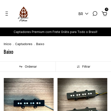
0
BR
Captadores Premium com Frete Grátis para Todo o Brasil!
Início
.
Captadores
.
Baixo
Baixo
Ordenar
Filtrar