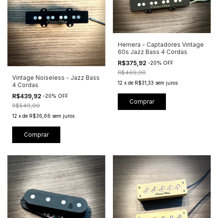
Hemera - Captadores Vintage
60s Jazz Bass 4 Cordas
R$375,92
-
20
%
OFF
R$469,90
Vintage Noiseless - Jazz Bass
12
x
de
R$31,33
sem juros
4 Cordas
R$439,92
-
20
%
OFF
Comprar
R$549,90
12
x
de
R$36,66
sem juros
Comprar