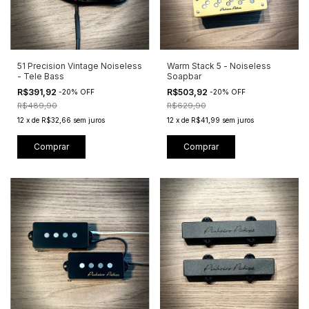
51 Precision Vintage Noiseless
Warm Stack 5 - Noiseless
- Tele Bass
Soapbar
R$391,92
R$503,92
-
20
%
OFF
-
20
%
OFF
R$489,90
R$629,90
12
x
de
R$32,66
sem juros
12
x
de
R$41,99
sem juros
Comprar