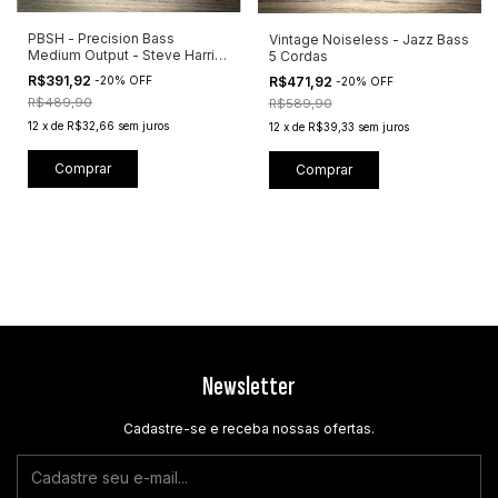
PBSH - Precision Bass
Vintage Noiseless - Jazz Bass
Medium Output - Steve Harris
5 Cordas
Inspired
R$391,92
R$471,92
-
20
%
OFF
-
20
%
OFF
R$489,90
R$589,90
12
x
de
R$32,66
sem juros
12
x
de
R$39,33
sem juros
Comprar
Newsletter
Cadastre-se e receba nossas ofertas.