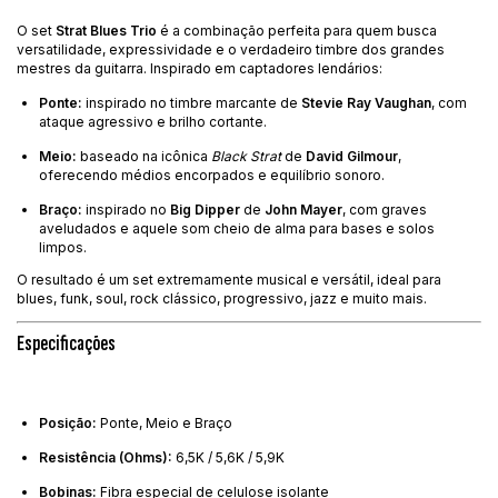
O set
Strat Blues Trio
é a combinação perfeita para quem busca
versatilidade, expressividade e o verdadeiro timbre dos grandes
mestres da guitarra. Inspirado em captadores lendários:
Ponte:
inspirado no timbre marcante de
Stevie Ray Vaughan
, com
ataque agressivo e brilho cortante.
Meio:
baseado na icônica
Black Strat
de
David Gilmour
,
oferecendo médios encorpados e equilíbrio sonoro.
Braço:
inspirado no
Big Dipper
de
John Mayer
, com graves
aveludados e aquele som cheio de alma para bases e solos
limpos.
O resultado é um set extremamente musical e versátil, ideal para
blues, funk, soul, rock clássico, progressivo, jazz e muito mais.
Especificações
Posição:
Ponte, Meio e Braço
Resistência (Ohms):
6,5K / 5,6K / 5,9K
Bobinas:
Fibra especial de celulose isolante