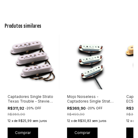
Produtos similares
Captadores Single Strato
Mojo Noiseless -
Captad
Texas Trouble - Stevie
Captadores Single Strato
EC50 -
Ray Vaughan Inspired
Vintage 60s
Inspir
R$311,92
R$369,90
R$311
-
20
%
OFF
-
20
%
OFF
R$389,90
R$459,90
R$389
12
x
de
R$25,99
sem juros
12
x
de
R$30,83
sem juros
12
x
de
Comprar
Comprar
C