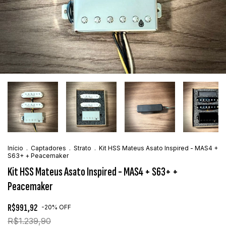
Início
.
Captadores
.
Strato
.
Kit HSS Mateus Asato Inspired - MAS4 +
S63+ + Peacemaker
Kit HSS Mateus Asato Inspired - MAS4 + S63+ +
Peacemaker
R$991,92
-
20
%
OFF
R$1.239,90