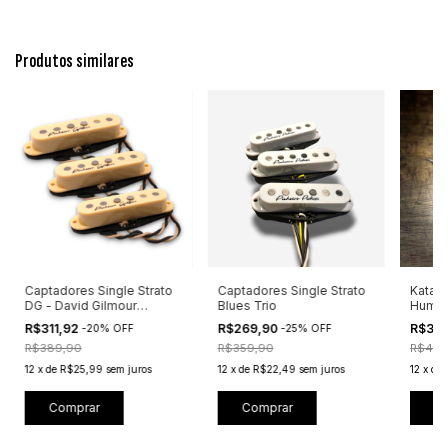
Produtos similares
Captadores Single Strato
Captadores Single Strato
Katana
DG - David Gilmour
Blues Trio
Humbu
Inspired
R$311,92
R$269,90
R$391
-
20
%
OFF
-
25
%
OFF
R$389,90
R$359,90
R$489
12
x
de
R$25,99
sem juros
12
x
de
R$22,49
sem juros
12
x
de
Comprar
Comprar
C