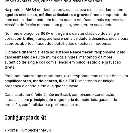
limpos expressivos, crunch definido e drives modernos.
Na ponte, o
MAS4
se destaca pela sua clareza e musicalidade, com
agudos cristalinos, médios articulados e graves firmes
, respondendo
com naturalidade tanto em bases quanto em frases mais expressivas.
Mantém definição mesmo com ganho, sem perder suavidade.
No meio e braço, os
S63+
entregam o caráter clássico dos single
coils, com
brilho, transparência e sensibilidade à dinâmica
, ideais para
acordes abertos, fraseados detalhados e texturas modernas.
O grande diferencial está no sistema
Peacemaker
, responsável pelo
cancelamento de ruído (hum)
dos singles, mantendo o timbre
autêntico de single coil com silêncio em palco, estúdio e gravação
direta.
Projetado para setups modernos, o kit responde com consistência em
amplificadores, modeladores, IRs e FRFR
, mantendo definição,
presença e controle em qualquer situação.
Cada captador é
feito à mão no Brasil
, combinando construção
artesanal com
princípios de engenharia de materiais
, garantindo
precisão, confiabilidade e performance real.
Configuração do Kit
• Ponte: Humbucker MAS4