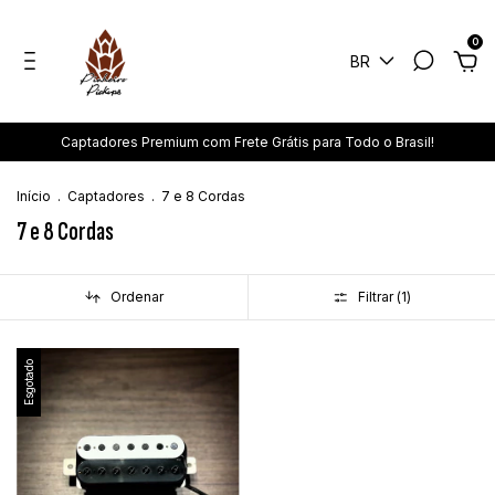
0
BR
Captadores Premium com Frete Grátis para Todo o Brasil!
Início
.
Captadores
.
7 e 8 Cordas
7 e 8 Cordas
Ordenar
Filtrar (
1
)
Esgotado