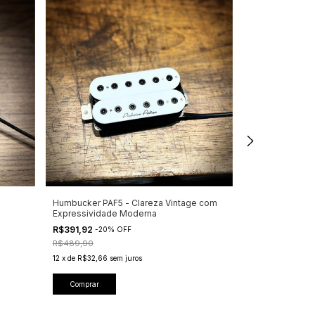
Humbucker PAF5 - Clareza Vintage com
Humbucker EVOX
Expressividade Moderna
R$391,92
-
20
%
R$391,92
-
20
%
OFF
R$489,90
R$489,90
12
x
de
R$32,66
se
12
x
de
R$32,66
sem juros
Comprar
Comprar