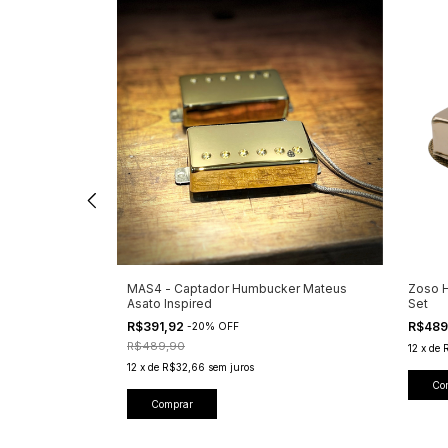
ge Punch
MAS4 - Captador Humbucker Mateus
Zoso H
Asato Inspired
Set
R$391,92
R$489
-
20
%
OFF
R$489,90
12
x
de
12
x
de
R$32,66
sem juros
Co
Comprar