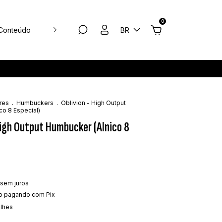
0
Conteúdo
Atelier de Timbre
BR
res
.
Humbuckers
.
Oblivion - High Output
co 8 Especial)
High Output Humbucker (Alnico 8
sem juros
o
pagando com Pix
alhes