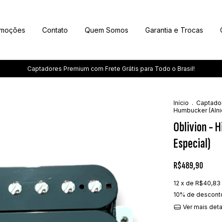
omoções
Contato
Quem Somos
Garantia e Trocas
Captadores Premium com Frete Grátis para Todo o Brasil!
Início
.
Captado
Humbucker (Alni
Oblivion - 
Especial)
R$489,90
12
x de
R$40,83
10% de descont
Ver mais det