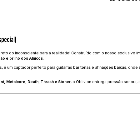
special)
direto do inconsciente para a realidade! Construído com o nosso exclusivo
ím
ção e brilho dos Alnicos
.
, é um captador perfeito para guitarras
barítonas
e
afinações baixas
, onde 
ent, Metalcore, Death, Thrash e Stoner
, o Oblivion entrega pressão sonora,