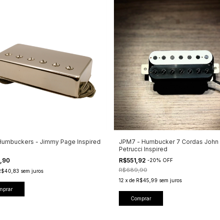
umbuckers - Jimmy Page Inspired
JPM7 - Humbucker 7 Cordas John
Petrucci Inspired
,90
R$551,92
-
20
%
OFF
R$689,90
R$40,83
sem juros
12
x
de
R$45,99
sem juros
mprar
Comprar