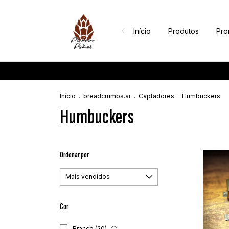
Início
Produtos
Pr
Início
.
breadcrumbs.ar
.
Captadores
.
Humbuckers
Humbuckers
Ordenar por
Cor
Branco (20)