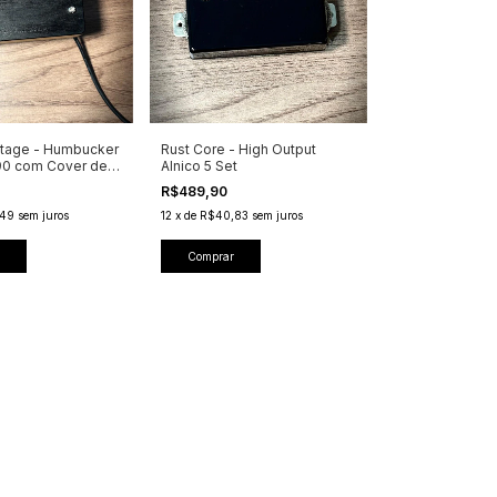
itage - Humbucker
Rust Core - High Output
90 com Cover de
Alnico 5 Set
R$489,90
49
sem juros
12
x
de
R$40,83
sem juros
Comprar