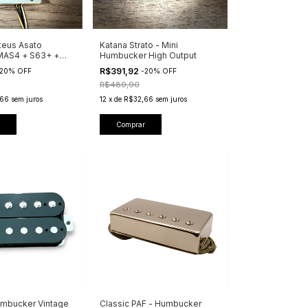
teus Asato
Katana Strato - Mini
 MAS4 + S63+ +
Humbucker High Output
er
R$391,92
20
%
OFF
-
20
%
OFF
R$489,90
66
sem juros
12
x
de
R$32,66
sem juros
Comprar
mbucker Vintage
Classic PAF - Humbucker