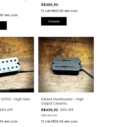
R$489,90
12
x
de
R$40,83
sem juros
83
sem juros
Comprar
EVOX - High Gain
Katana Humbucker - High
Output Ceramic
R$439,92
20
%
OFF
-
20
%
OFF
R$549,90
66
sem juros
12
x
de
R$36,66
sem juros