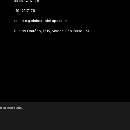
5511942117176
11942117176
contato@pinheiropickups.com
Rua do Oratório, 1715, Mooca, São Paulo - SP
itos reservados.