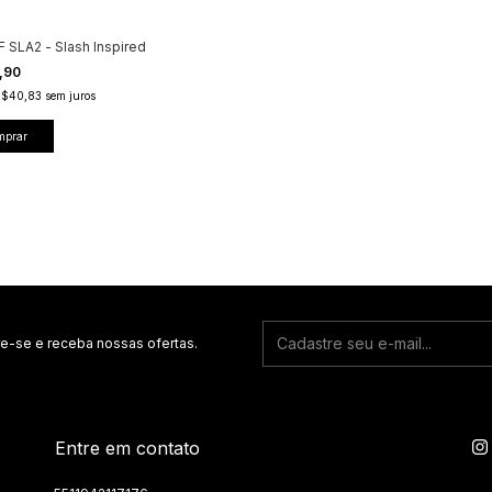
F SLA2 - Slash Inspired
,90
R$40,83
sem juros
mprar
e-se e receba nossas ofertas.
Entre em contato