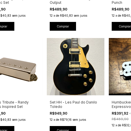
c Set
Output
Punch
,90
R$489,90
R$489,90
R$40,83
sem juros
12
x
de
R$40,83
sem juros
12
x
de
R$40,
mprar
Comprar
Comprar
 Tribute - Randy
Set HH - Les Paul do Danilo
Humbucker 
 Inspired Set
Toledo
Expressivo
,90
R$949,90
R$391,92
-
R$489,90
R$40,83
sem juros
12
x
de
R$79,16
sem juros
12
x
de
R$32,
mprar
Comprar