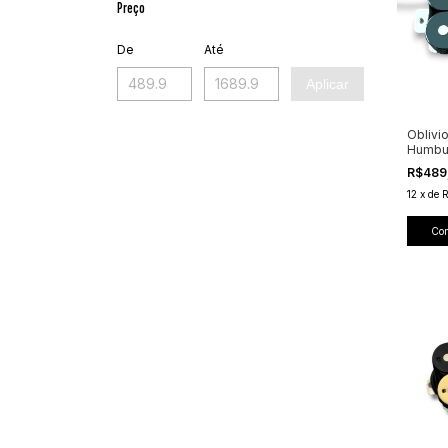
Preço
De
Até
Aplicar
Oblivi
Humbuc
Especi
R$489
12
x
de
Co