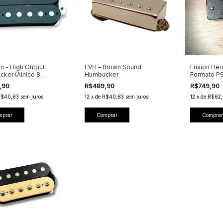
on - High Output
EVH – Brown Sound
Fusion Her
ker (Alnico 8
Humbucker
Formato P
al)
Madeira
,90
R$489,90
R$749,90
R$40,83
sem juros
12
x
de
R$40,83
sem juros
12
x
de
R$62,
mprar
Comprar
Comprar