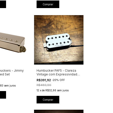
uckers - Jimmy
Humbucker PAF5 - Clareza
red Set
Vintage com Expressividade
Moderna
R$391,92
-
20
%
OFF
R$489,90
83
sem juros
12
x
de
R$32,66
sem juros
Comprar