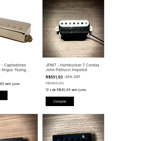
r - Captadores
JPM7 - Humbucker 7 Cordas
 Angus Young
John Petrucci Inspired
R$551,92
-
20
%
OFF
R$689,90
83
sem juros
12
x
de
R$45,99
sem juros
Comprar