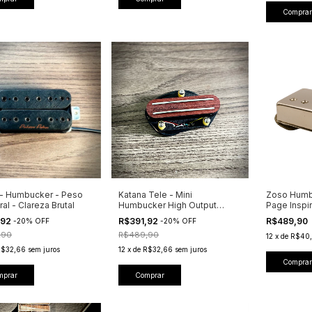
Comprar
- Humbucker - Peso
Katana Tele - Mini
Zoso Humb
al - Clareza Brutal
Humbucker High Output
Page Inspi
Ceramic 8
,92
R$391,92
R$489,90
-
20
%
OFF
-
20
%
OFF
,90
R$489,90
12
x
de
R$40,
R$32,66
sem juros
12
x
de
R$32,66
sem juros
Comprar
mprar
Comprar