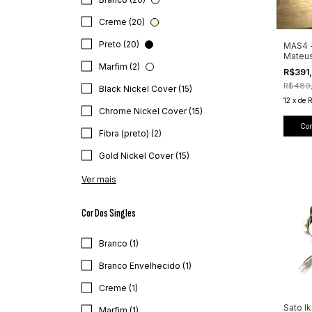
Creme (20)
Preto (20)
MAS4 
Mateus
Marfim (2)
R$391
R$489
Black Nickel Cover (15)
12
x
de
Chrome Nickel Cover (15)
Co
Fibra (preto) (2)
Gold Nickel Cover (15)
Ver mais
Cor Dos Singles
Branco (1)
Branco Envelhecido (1)
Creme (1)
Sato Ik
Marfim (1)