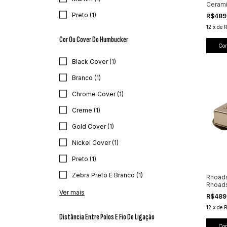
Cerami
Preto (1)
R$489
12
x
de
Cor Ou Cover Do Humbucker
Co
Black Cover (1)
Branco (1)
Chrome Cover (1)
Creme (1)
Gold Cover (1)
Nickel Cover (1)
Preto (1)
Zebra Preto E Branco (1)
Rhoads
Rhoads
Ver mais
R$489
12
x
de
Distância Entre Polos E Fio De Ligação
Co