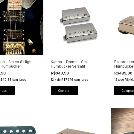
on - Alnico 8 High
Karma + Darma - Set
Ballbreake
t Humbucker
Humbucker Versátil
Humbucker
Inspired
,90
R$949,90
R$489,90
R$40,83
sem juros
12
x
de
R$79,16
sem juros
12
x
de
R$40,
mprar
Comprar
Comprar