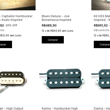
- Captador Humbucker
Blues Deluxe - Joe
Kit HSS Ma
 Asato Inspired
Bonamassa Inspired
Inspired -
Peacemak
,92
R$489,90
R$991,92
-
20
%
OFF
-
,90
R$1.239,90
12
x
de
R$40,83
sem juros
R$32,66
sem juros
12
x
de
R$82,
Comprar
mprar
Comprar
ari - High Output
Karma - Humbucker High
Darma - Hu