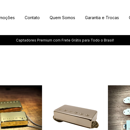
omoções
Contato
Quem Somos
Garantia e Trocas
Captadores Premium com Frete Grátis para Todo o Brasil!