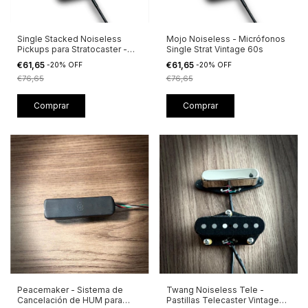
Single Stacked Noiseless
Mojo Noiseless - Micrófonos
Pickups para Stratocaster -
Single Strat Vintage 60s
Valhalla
€61,65
€61,65
-
20
%
OFF
-
20
%
OFF
€76,65
€76,65
Comprar
Comprar
Peacemaker - Sistema de
Twang Noiseless Tele -
Cancelación de HUM para
Pastillas Telecaster Vintage