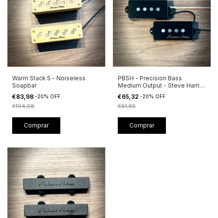
PBSH - Precision Bass
Warm Stack 5 - Noiseless
Medium Output - Steve Harris
Soapbar
Inspired
€65,32
€83,98
-
20
%
OFF
-
20
%
OFF
€81,65
€104,98
Comprar