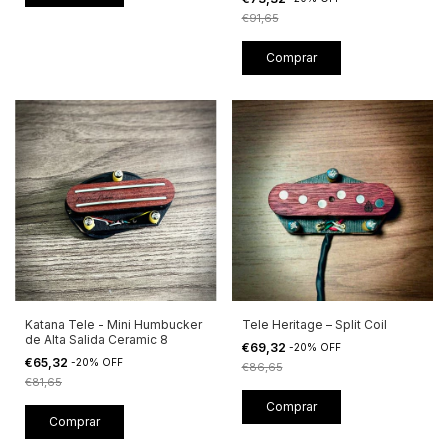
€91,65
Comprar
Katana Tele - Mini Humbucker
Tele Heritage – Split Coil
de Alta Salida Ceramic 8
€69,32
-
20
%
OFF
€65,32
-
20
%
OFF
€86,65
€81,65
Comprar
Comprar