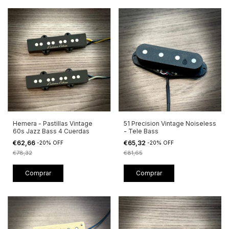
Hemera - Pastillas Vintage
51 Precision Vintage Noiseless
60s Jazz Bass 4 Cuerdas
- Tele Bass
€62,66
€65,32
-
20
%
OFF
-
20
%
OFF
€78,32
€81,65
Comprar