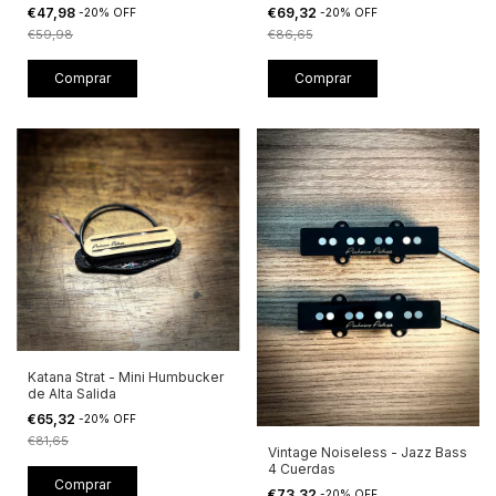
Single Coils
Sin Ruido
€47,98
€69,32
-
20
%
OFF
-
20
%
OFF
€59,98
€86,65
Comprar
Katana Strat - Mini Humbucker
de Alta Salida
€65,32
-
20
%
OFF
€81,65
Vintage Noiseless - Jazz Bass
4 Cuerdas
Comprar
€73,32
-
20
%
OFF