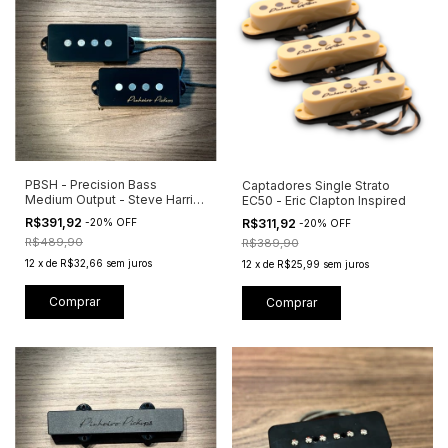
PBSH - Precision Bass
Captadores Single Strato
Medium Output - Steve Harris
EC50 - Eric Clapton Inspired
Inspired
R$391,92
R$311,92
-
20
%
OFF
-
20
%
OFF
R$489,90
R$389,90
12
x
de
R$32,66
sem juros
12
x
de
R$25,99
sem juros
Comprar