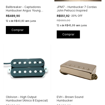
Ballbreaker - Captadores
JPM7 - Humbucker 7 Cordas
Humbucker Angus Young
John Petrucci Inspired
Inspired
R$489,90
R$551,92
-
20
%
OFF
R$689,90
12
x
de
R$40,83
sem juros
12
x
de
R$45,99
sem juros
Comprar
Comprar
Oblivion - High Output
EVH – Brown Sound
Humbucker (Alnico 8 Especial)
Humbucker