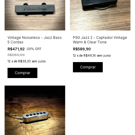
Vintage Noiseless - Jazz Bass
P90 Jazz 2 - Captador Vintage
5 Cordas
Warm & Clear Tone
R$471,92
R$589,90
-
20
%
OFF
R$589,90
12
x
de
R$49,16
sem juros
12
x
de
R$39,33
sem juros
Comprar
Comprar