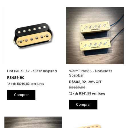
Hot PAF SLA2 - Slash Inspired
Warm Stack 5 - Noiseless
Soapbar
R$489,90
R$503,92
-
20
%
OFF
12
x
de
R$40,83
sem juros
R$629,90
12
x
de
R$41,99
sem juros
Comprar
Comprar