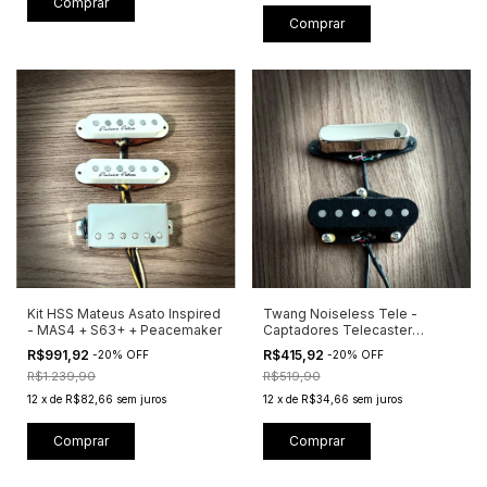
Comprar
Comprar
Kit HSS Mateus Asato Inspired
Twang Noiseless Tele -
- MAS4 + S63+ + Peacemaker
Captadores Telecaster
Vintage Sem Ruído
R$991,92
R$415,92
-
20
%
OFF
-
20
%
OFF
R$1.239,90
R$519,90
12
x
de
R$82,66
sem juros
12
x
de
R$34,66
sem juros
Comprar
Comprar