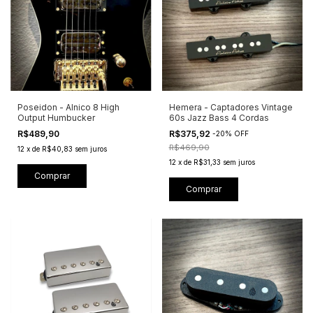
Poseidon - Alnico 8 High
Hemera - Captadores Vintage
Output Humbucker
60s Jazz Bass 4 Cordas
R$489,90
R$375,92
-
20
%
OFF
R$469,90
12
x
de
R$40,83
sem juros
12
x
de
R$31,33
sem juros
Comprar
Comprar