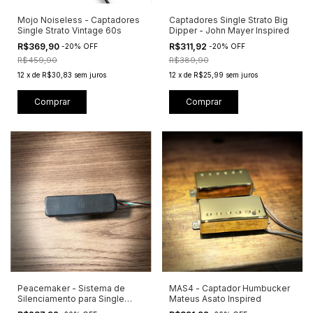
Mojo Noiseless - Captadores
Captadores Single Strato Big
Single Strato Vintage 60s
Dipper - John Mayer Inspired
R$369,90
R$311,92
-
20
%
OFF
-
20
%
OFF
R$459,90
R$389,90
12
x
de
R$30,83
sem juros
12
x
de
R$25,99
sem juros
Comprar
Comprar
Peacemaker - Sistema de
MAS4 - Captador Humbucker
Silenciamento para Single
Mateus Asato Inspired
Coils