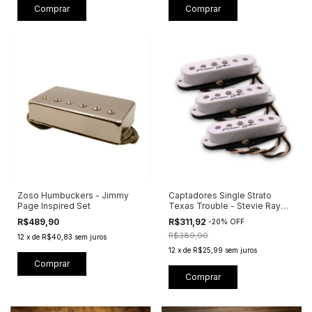
Comprar
Comprar
Zoso Humbuckers - Jimmy
Captadores Single Strato
Page Inspired Set
Texas Trouble - Stevie Ray
Vaughan Inspired
R$489,90
R$311,92
-
20
%
OFF
R$389,90
12
x
de
R$40,83
sem juros
12
x
de
R$25,99
sem juros
Comprar
Comprar