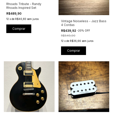
Rhoads Tribute - Randy
Rhoads Inspired Set
R$489,90
12
x
de
R$40,83
sem juros
Vintage Noiseless - Jazz Bass
4 Cordas
Comprar
R$439,92
-
20
%
OFF
R$549,90
12
x
de
R$36,66
sem juros
Comprar