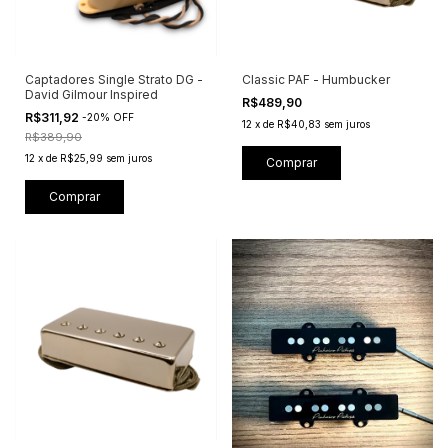
Captadores Single Strato DG -
Classic PAF - Humbucker
David Gilmour Inspired
R$489,90
R$311,92
-
20
%
OFF
12
x
de
R$40,83
sem juros
R$389,90
12
x
de
R$25,99
sem juros
Comprar
Comprar