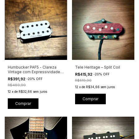
Humbucker PAF5 - Clareza
Tele Heritage – Split Coil
Vintage com Expressividade
R$415,92
-
20
%
OFF
Moderna
R$391,92
-
20
%
OFF
R$519,90
R$489,90
12
x
de
R$34,66
sem juros
12
x
de
R$32,66
sem juros
Comprar
Comprar