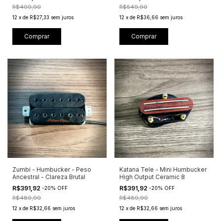
R$409,90
R$549,90
12
x
de
R$27,33
sem juros
12
x
de
R$36,66
sem juros
Comprar
Zumbi - Humbucker - Peso
Katana Tele - Mini Humbucker
Ancestral - Clareza Brutal
High Output Ceramic 8
R$391,92
R$391,92
-
20
%
OFF
-
20
%
OFF
R$489,90
R$489,90
12
x
de
R$32,66
sem juros
12
x
de
R$32,66
sem juros