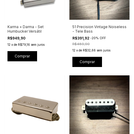
Karma + Darma - Set
51 Precision Vintage Noiseless
Humbucker Versátil
- Tele Bass
R$949,90
R$391,92
-
20
%
OFF
R$489,90
12
x
de
R$79,16
sem juros
12
x
de
R$32,66
sem juros
Comprar