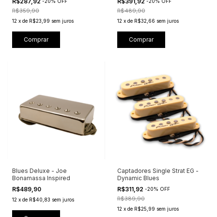
R$287,92
R$391,92
-
20
%
OFF
-
20
%
OFF
R$359,90
R$489,90
12
x
de
R$23,99
sem juros
12
x
de
R$32,66
sem juros
Comprar
Blues Deluxe - Joe
Captadores Single Strat EG -
Bonamassa Inspired
Dynamic Blues
R$489,90
R$311,92
-
20
%
OFF
R$389,90
12
x
de
R$40,83
sem juros
12
x
de
R$25,99
sem juros