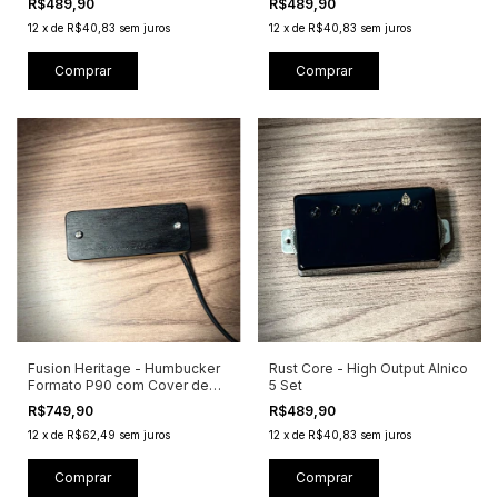
R$489,90
R$489,90
12
x
de
R$40,83
sem juros
12
x
de
R$40,83
sem juros
Comprar
Comprar
Fusion Heritage - Humbucker
Rust Core - High Output Alnico
Formato P90 com Cover de
5 Set
Madeira
R$749,90
R$489,90
12
x
de
R$62,49
sem juros
12
x
de
R$40,83
sem juros
Comprar
Comprar