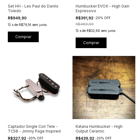
Set HH - Les Paul do Danilo
Humbucker EVOX - High Gain
Toledo
Expressivo
R$949,90
R$391,92
-
20
%
OFF
R$489,90
12
x
de
R$79,16
sem juros
12
x
de
R$32,66
sem juros
Comprar
Comprar
Captador Single Coil Tele -
Katana Humbucker - High
TC58 - Jimmy Page Inspired
Output Ceramic
R$327,92
R$439,92
-
20
%
OFF
-
20
%
OFF