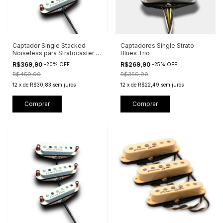
Captador Single Stacked
Captadores Single Strato
Noiseless para Stratocaster -
Blues Trio
Valhalla
R$369,90
R$269,90
-
20
%
OFF
-
25
%
OFF
R$459,90
R$359,90
12
x
de
R$30,83
sem juros
12
x
de
R$22,49
sem juros
Comprar
Comprar