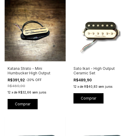
Katana Strato - Mini
Sato Ikari - High Output
Humbucker High Output
Ceramic Set
R$391,92
R$489,90
-
20
%
OFF
R$489,90
12
x
de
R$40,83
sem juros
12
x
de
R$32,66
sem juros
Comprar
Comprar