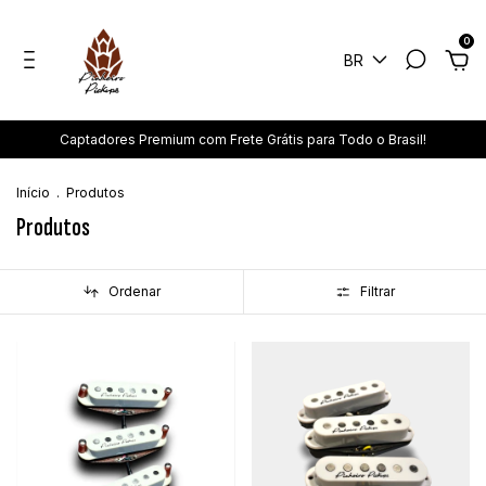
0
BR
Captadores Premium com Frete Grátis para Todo o Brasil!
Início
.
Produtos
Produtos
Ordenar
Filtrar