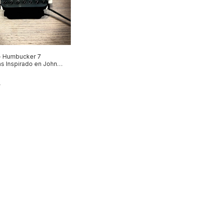
- Humbucker 7
s Inspirado en John
ci
8
8