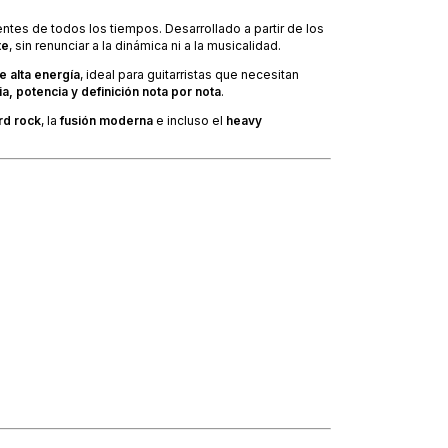
entes de todos los tiempos. Desarrollado a partir de los
te
, sin renunciar a la dinámica ni a la musicalidad.
 alta energía
, ideal para guitarristas que necesitan
a, potencia y definición nota por nota
.
rd rock
, la
fusión moderna
e incluso el
heavy