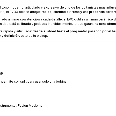
el tono moderno, articulado y expresivo de uno de los guitarristas más influy
icos, el EVOX ofrece
ataque rápido, claridad extrema y una presencia cortan
nado a mano con atención a cada detalle
, el EVOX utiliza un
imán cerámico de
unidad está calibrada y probada individualmente, lo que garantiza
consistenci
a rápida y articulada: desde el
shred hasta el prog metal
, pasando por el
ha
o y definición
, este es tu pickup.
l)
permite coil split para usar solo una bobina
Instrumental, Fusión Moderna