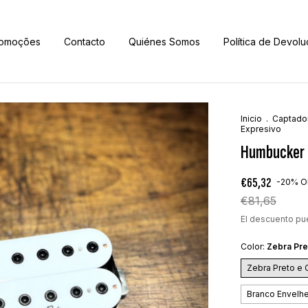
omoções
Contacto
Quiénes Somos
Política de Devolu
Inicio
.
Captado
Expresivo
Humbucker 
€65,32
-
20
%
O
€81,65
El descuento pu
Color:
Zebra Pr
Zebra Preto e
Branco Envelh