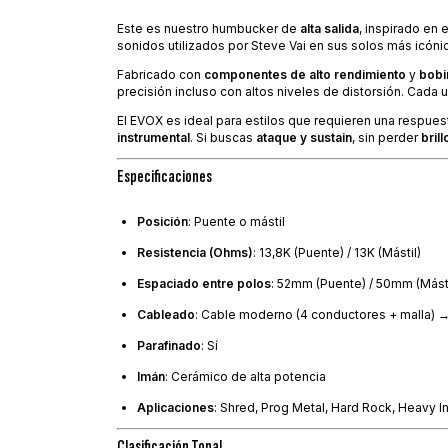
Este es nuestro humbucker de
alta salida
, inspirado en 
sonidos utilizados por Steve Vai en sus solos más icón
Fabricado con
componentes de alto rendimiento
y
bobi
precisión incluso con altos niveles de distorsión. Cada 
El EVOX es ideal para estilos que requieren una respuest
instrumental
. Si buscas
ataque y sustain
, sin perder
brill
Especificaciones
Posición
: Puente o mástil
Resistencia (Ohms)
: 13,8K (Puente) / 13K (Mástil)
Espaciado entre polos
: 52mm (Puente) / 50mm (Másti
Cableado
: Cable moderno (4 conductores + malla) → 
Parafinado
: Sí
Imán
: Cerámico de alta potencia
Aplicaciones
: Shred, Prog Metal, Hard Rock, Heavy 
Clasificación Tonal