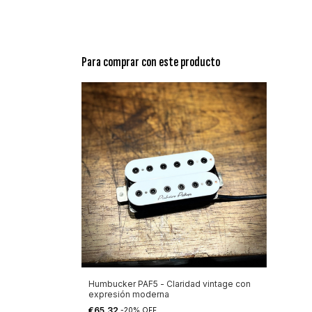
Para comprar con este producto
Humbucker PAF5 - Claridad vintage con
expresión moderna
€65,32
-
20
%
OFF