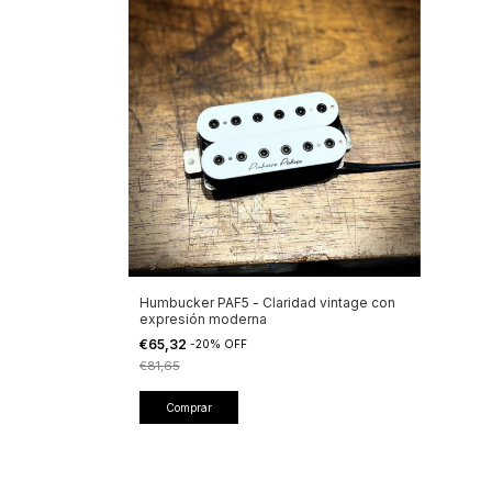
Humbucker PAF5 - Claridad vintage con
expresión moderna
€65,32
-
20
%
OFF
€81,65
Comprar