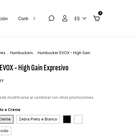
0
ción
Contenido
Atelier de Timbre
ES
res
.
Humbuckers
.
Humbucker EVOX - High Gain
EVOX - High Gain Expresivo
FF
ede modificarse al combinar con otras promociones.
eto e Creme
 Creme
Zebra Preto e Branco
ecido