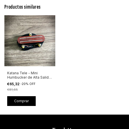
Productos similares
Katana Tele - Mini
Humbucker de Alta Salida
Ceramic 8
€65,32
-
20
%
OFF
€81,65
Comprar