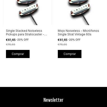
Single Stacked Noiseless
Mojo Noiseless - Micrófonos
Pickups para Stratocaster -
Single Strat Vintage 60s
Valhalla
€61,65
€61,65
-
20
%
OFF
-
20
%
OFF
€76,65
€76,65
Comprar
Comprar
Newsletter